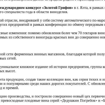
еждународном конкурсе «Золотой Грифон»
в г. Ялта, в рамка
о специалиста года в области виноделия.
й отрасли, внедрившей у себя систему автоматического по-маро
ругих предприятий в рамках конференции по обмену передовым 
езные изменения: помимо обновления более чем 70 гектаров ви
имых из собственного винограда красных вин до совершенно но
ной сети фирменных винных магазинов, благодаря которой полу
вых сетей.
его уникальное книжное издание об истории предприятия, груп
вых высот.
та продукции, создав такие коллекции вин, как серия тихих и 
ыми и популярными среди наших дорогих покупателей. С обновл
ад и премий.
ию производства, и построили совершенно новый цех первично
ент превосходные плодовые вина серий «Дедушкин Погребок» и «