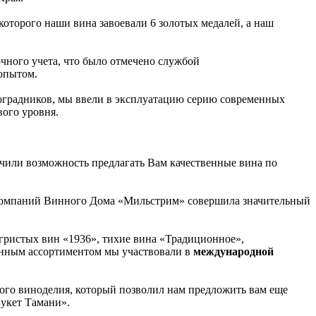
х которого наши вина завоевали 6 золотых медалей, а наш
чного учета, что было отмечено службой
опытом.
ноградников, мы ввели в эксплуатацию серию современных
вого уровня.
чили возможность предлагать Вам качественные вина по
па компаний Винного Дома «Мильстрим» совершила значительный
игристых вин «1936», тихие вина «Традиционное»,
енным ассортиментом мы участвовали в
международной
го виноделия, который позволил нам предложить вам еще
Букет Тамани».