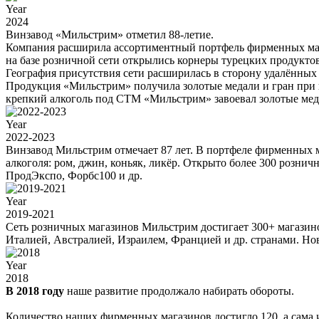
Year
2024
Винзавод «Мильстрим» отметил 88-летие.
Компания расширила ассортиментный портфель фирменных мага
на базе розничной сети открылись корнеры турецких продукто
География присутствия сети расширилась в сторону удалённых
Продукция «Мильстрим» получила золотые медали и гран при в
крепкий алкоголь под СТМ «Мильстрим» завоевал золотые медал
Year
2022-2023
Винзавод Мильстрим отмечает 87 лет. В портфеле фирменных 
алкоголя: ром, джин, коньяк, ликёр. Открыто более 300 розн
ПродЭкспо, Форбс100 и др.
Year
2019-2021
Сеть розничных магазинов Мильстрим достигает 300+ магазино
Италией, Австралией, Израилем, Францией и др. странами. Но
Year
2018
В 2018 году
наше развитие продолжало набирать обороты.
Количество наших фирменных магазинов достигло 120, а сама и