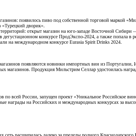
зинов: появилось пиво под собственной торговой маркой «Мил
в «Турецкий дворик».
 территорий: открыт магазин на юго-западе Восточной Сибири 
 дегустационном конкурсе ПродЭкспо-2024, а также попала в р
и на международном конкурсе Eurasia Spirit Drinks 2024.
магазинов появляются новинки импортных вин из Португалии, И
ичных магазинов. Продукция Мильстрим Селлар удостоилась нагр
в по всей России, запущен проект «Уникальное Российское вино
вые награды на Российских и международных конкурсах за высо
х сеть расширилась далеко за пределы родного Краснодарского 