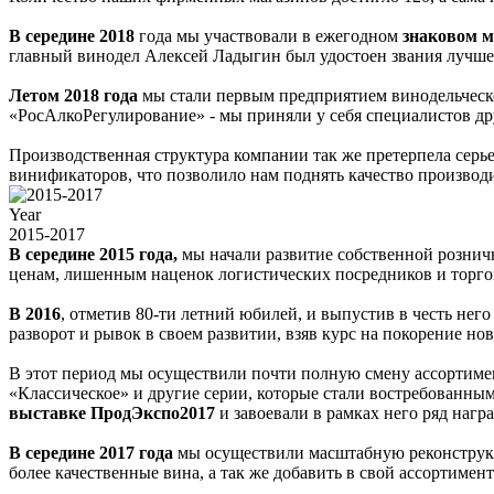
В середине 2018
года мы участвовали в ежегодном
знаковом м
главный винодел Алексей Ладыгин был удостоен звания лучшег
Летом 2018 года
мы стали первым предприятием винодельческо
«РосАлкоРегулирование» - мы приняли у себя специалистов д
Производственная структура компании так же претерпела серь
винификаторов, что позволило нам поднять качество производ
Year
2015-2017
В середине 2015 года,
мы начали развитие собственной рознич
ценам, лишенным наценок логистических посредников и торго
В 2016
, отметив 80-ти летний юбилей, и выпустив в честь н
разворот и рывок в своем развитии, взяв курс на покорение но
В этот период мы осуществили почти полную смену ассортимен
«Классическое» и другие серии, которые стали востребованн
выставке
ПродЭкспо2017
и завоевали в рамках него ряд нагр
В середине 2017 года
мы осуществили масштабную реконструкц
более качественные вина, а так же добавить в свой ассортим