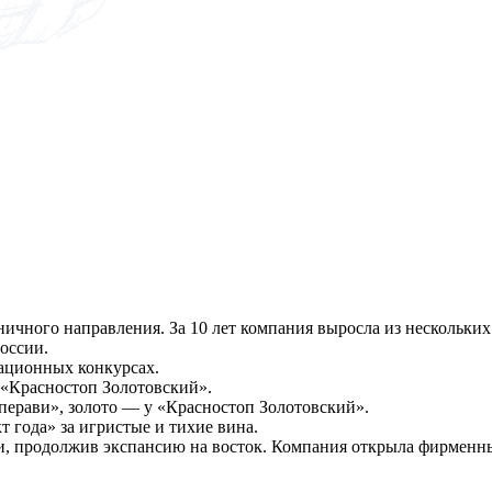
чного направления. За 10 лет компания выросла из нескольких 
оссии.
ационных конкурсах.
а «Красностоп Золотовский».
перави», золото — у «Красностоп Золотовский».
т года» за игристые и тихие вина.
и, продолжив экспансию на восток. Компания открыла фирменны