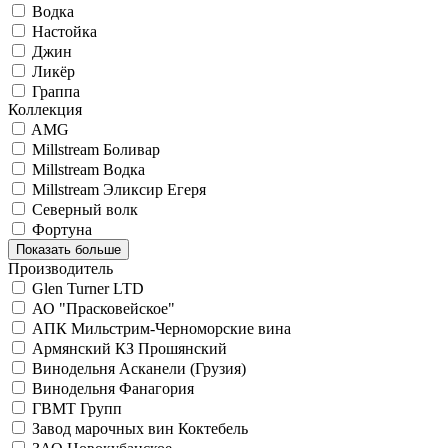
Водка
Настойка
Джин
Ликёр
Граппа
Коллекция
AMG
Millstream Боливар
Millstream Водка
Millstream Эликсир Егеря
Северный волк
Фортуна
Показать больше
Производитель
Glen Turner LTD
АО "Прасковейское"
АПК Мильстрим-Черноморские вина
Армянский КЗ Прошянский
Винодельня Асканели (Грузия)
Винодельня Фанагория
ГВМТ Групп
Завод марочных вин Коктебель