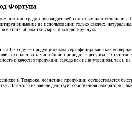
од Фортуна
щие позиции среди производителей спиртных напитков на юге 
кцентируя внимание на использовании только свежих, натуральн
 все этапы обработки сырья проходят вручную.
в 2017 году её продукция была сертифицирована как кошерная.
воляет использовать чистейшие природные ресурсы. Отсутств
ность и качество продукции завода как на внутреннем, так и н
сийска и Темрюка, логистика продукции осуществляется быст
ам. Для этого на заводе действует собственная лаборатория, а