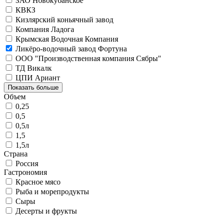
ЗАО Новокубанское
КВКЗ
Кизлярский коньячный завод
Компания Ладога
Крымская Водочная Компания
Ликёро-водочный завод Фортуна
ООО "Производственная компания Сябры"
ТД Викалк
ЦПИ Ариант
Показать больше
Объем
0,25
0,5
0,5л
1,5
1,5л
Страна
Россия
Гастрономия
Красное мясо
Рыба и морепродукты
Сыры
Десерты и фрукты