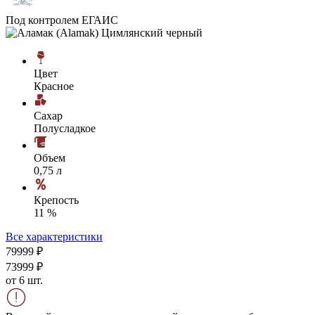
Под контролем ЕГАИС
Цвет
Красное
Сахар
Полусладкое
Объем
0,75 л
Крепость
11 %
Все характеристики
799
99
₽
739
99
₽
от 6 шт.