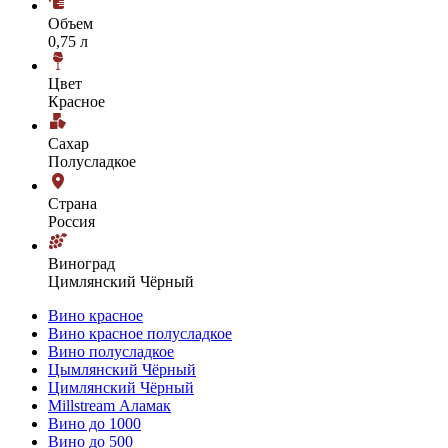
Объем
0,75 л
Цвет
Красное
Сахар
Полусладкое
Страна
Россия
Виноград
Цимлянский Чёрный
Вино красное
Вино красное полусладкое
Вино полусладкое
Цымлянский Чёрный
Цимлянский Чёрный
Millstream Аламак
Вино до 1000
Вино до 500