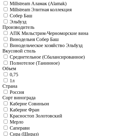
Millstream Аламак (Alamak)
Millstream Элитная коллекция
Собер Баш
Эльбузд
Производитель
АПК Мильстрим-Черноморские вина
Винодельня Собер Баш
Винодельческое хозяйство Эльбузд
Вкусовой стиль
Среднетельное (Сбалансированное)
Полнотелое (Танинное)
Объем
0,75
1л
Страна
Россия
Сорт винограда
Каберне Совиньон
Каберне Фран
Красностоп Золотовский
Мерло
Саперави
Сира (Шираз)