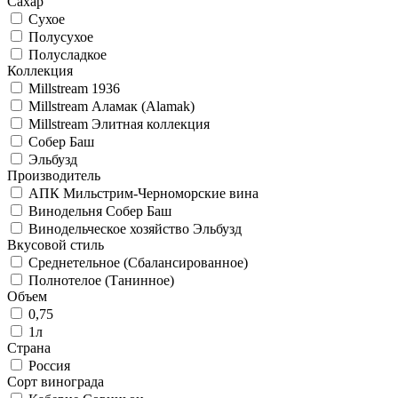
Сахар
Сухое
Полусухое
Полусладкое
Коллекция
Millstream 1936
Millstream Аламак (Alamak)
Millstream Элитная коллекция
Собер Баш
Эльбузд
Производитель
АПК Мильстрим-Черноморские вина
Винодельня Собер Баш
Винодельческое хозяйство Эльбузд
Вкусовой стиль
Среднетельное (Сбалансированное)
Полнотелое (Танинное)
Объем
0,75
1л
Страна
Россия
Сорт винограда