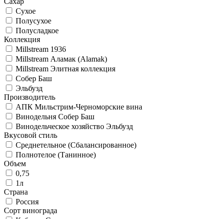
Сахар
Сухое
Полусухое
Полусладкое
Коллекция
Millstream 1936
Millstream Аламак (Alamak)
Millstream Элитная коллекция
Собер Баш
Эльбузд
Производитель
АПК Мильстрим-Черноморские вина
Винодельня Собер Баш
Винодельческое хозяйство Эльбузд
Вкусовой стиль
Среднетельное (Сбалансированное)
Полнотелое (Танинное)
Объем
0,75
1л
Страна
Россия
Сорт винограда