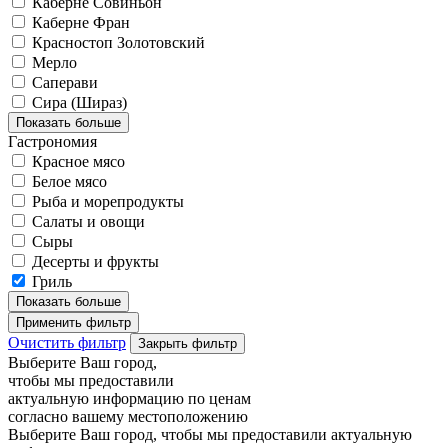
Каберне Совиньон
Каберне Фран
Красностоп Золотовский
Мерло
Саперави
Сира (Шираз)
Показать больше
Гастрономия
Красное мясо
Белое мясо
Рыба и морепродукты
Салаты и овощи
Сыры
Десерты и фрукты
Гриль
Показать больше
Применить фильтр
Очистить фильтр
Закрыть фильтр
Выберите Ваш город,
чтобы мы предоставили
актуальную информацию по ценам
согласно вашему местоположению
Выберите Ваш город, чтобы мы предоставили актуальную