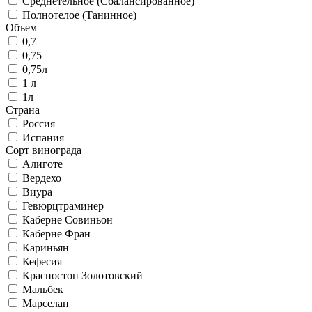
Среднетельное (Сбалансированное)
Полнотелое (Танинное)
Объем
0,7
0,75
0,75л
1 л
1л
Страна
Россия
Испания
Сорт винограда
Алиготе
Вердехо
Виура
Гевюрцтраминер
Каберне Совиньон
Каберне Фран
Кариньян
Кефесия
Красностоп Золотовский
Мальбек
Марселан