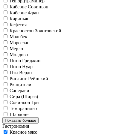
Гевюрцтраминер
Каберне Совиньон
Каберне Фран
Кариньян
Кефесия
Красностоп Золотовский
Мальбек
Марселан
Мерло
Молдова
Пино Гриджио
Пино Нуар
Пти Вердо
Рислинг Рейнский
Ркацители
Саперави
Сира (Шираз)
Совиньон Гри
Темпранильо
Шардоне
Показать больше
Гастрономия
Красное мясо