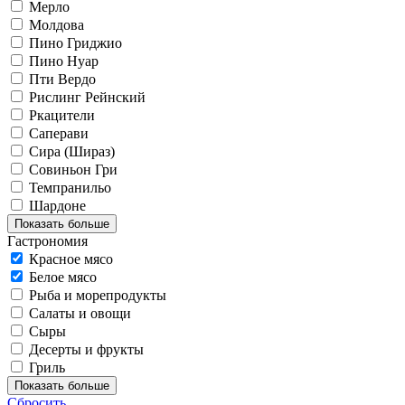
Мерло
Молдова
Пино Гриджио
Пино Нуар
Пти Вердо
Рислинг Рейнский
Ркацители
Саперави
Сира (Шираз)
Совиньон Гри
Темпранильо
Шардоне
Показать больше
Гастрономия
Красное мясо
Белое мясо
Рыба и морепродукты
Салаты и овощи
Сыры
Десерты и фрукты
Гриль
Показать больше
Сбросить