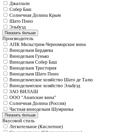
Джаллали
Собер Баш
Солнечная Долина Крым
Шато Пино
Эльбузд
Показать больше
Производитель
АПК Мильстрим-Черноморские вина
Винодельня Бердяева
Винодельня Гунько
Винодельня Собер Баш
Винодельня Тристория
Винодельня Шато Пино
Винодельческое хозяйство Шато де Талю
Винодельческое хозяйство Эльбузд
ЗАО ВИЛАШ
ООО "Анапские вина"
Солнечная Долина (Россия)
Частная винодельня Шумринка
Показать больше
Вкусовой стиль
Легкотельное (Кислотное)