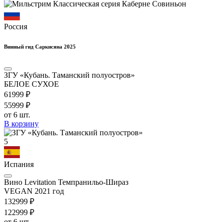
Россия
Винный гид Саркисяна 2025
ЗГУ «Кубань. Таманский полуостров»
БЕЛОЕ СУХОЕ
619
99
₽
559
99
₽
от 6 шт.
В корзину
5
Испания
Вино Levitation Темпранильо-Шираз
VEGAN 2021 год
1329
99
₽
1229
99
₽
от 6 шт.