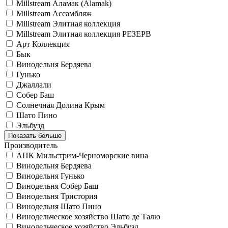
Millstream Аламак (Alamak)
Millstream Ассамбляж
Millstream Элитная коллекция
Millstream Элитная коллекция РЕЗЕРВ
Арт Коллекция
Бык
Винодельня Бердяева
Гунько
Джаллали
Собер Баш
Солнечная Долина Крым
Шато Пино
Эльбузд
Показать больше
Производитель
АПК Мильстрим-Черноморские вина
Винодельня Бердяева
Винодельня Гунько
Винодельня Собер Баш
Винодельня Тристория
Винодельня Шато Пино
Винодельческое хозяйство Шато де Талю
Винодельческое хозяйство Эльбузд