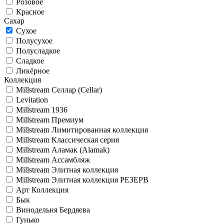
Розовое
Красное
Сахар
Сухое
Полусухое
Полусладкое
Сладкое
Ликёрное
Коллекция
Millstream Селлар (Cellar)
Levitation
Millstream 1936
Millstream Премиум
Millstream Лимитированная коллекция
Millstream Классическая серия
Millstream Аламак (Alamak)
Millstream Ассамбляж
Millstream Элитная коллекция
Millstream Элитная коллекция РЕЗЕРВ
Арт Коллекция
Бык
Винодельня Бердяева
Гунько