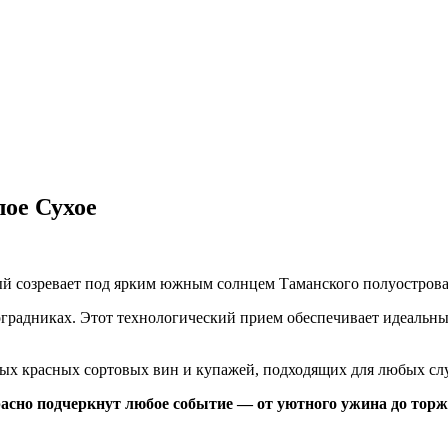
ое Сухое
рый созревает под ярким южным солнцем Таманского полуостров
радниках. Этот технологический прием обеспечивает идеальный
ных красных сортовых вин и купажей, подходящих для любых сл
сно подчеркнут любое событие — от уютного ужина до торж