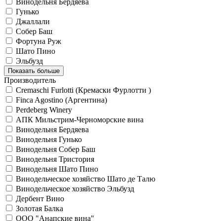
Винодельня Бердяева
Гунько
Джаллали
Собер Баш
Фортуна Руж
Шато Пино
Эльбузд
Показать больше
Производитель
Cremaschi Furlotti (Кремаски Фурлотти )
Finca Agostino (Аргентина)
Perdeberg Winery
АПК Мильстрим-Черноморские вина
Винодельня Бердяева
Винодельня Гунько
Винодельня Собер Баш
Винодельня Тристория
Винодельня Шато Пино
Винодельческое хозяйство Шато де Талю
Винодельческое хозяйство Эльбузд
Дербент Вино
Золотая Балка
ООО "Анапские вина"