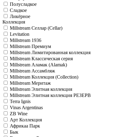
Полусладкое
Сладкое
Ликёрное
Коллекция
Millstream Селлар (Cellar)
Levitation
Millstream 1936
Millstream Премиум
Millstream Лимитированная коллекция
Millstream Классическая серия
Millstream Аламак (Alamak)
Millstream Ассамбляж
Millstream Коллекция (Collection)
Millstream Меритаж
Millstream Элитная коллекция
Millstream Элитная коллекция РЕЗЕРВ
Terra Ignis
Vinas Argentinas
ZB Wine
Арт Коллекция
Африкаа Парк
Бык