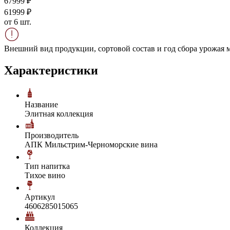
679
99
₽
619
99
₽
от 6 шт.
Внешний вид продукции, сортовой состав и год сбора урожая м
Характеристики
Название
Элитная коллекция
Производитель
АПК Мильстрим-Черноморские вина
Тип напитка
Тихое вино
Артикул
4606285015065
Коллекция