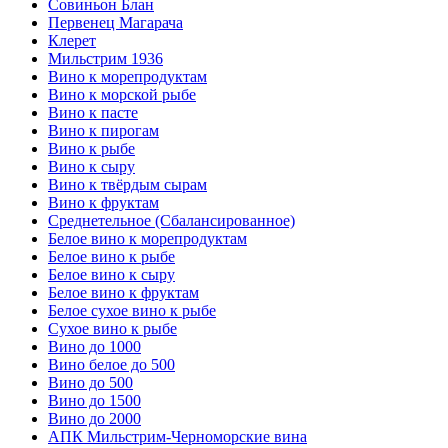
Совиньон Блан
Первенец Магарача
Клерет
Мильстрим 1936
Вино к морепродуктам
Вино к морской рыбе
Вино к пасте
Вино к пирогам
Вино к рыбе
Вино к сыру
Вино к твёрдым сырам
Вино к фруктам
Среднетельное (Сбалансированное)
Белое вино к морепродуктам
Белое вино к рыбе
Белое вино к сыру
Белое вино к фруктам
Белое сухое вино к рыбе
Сухое вино к рыбе
Вино до 1000
Вино белое до 500
Вино до 500
Вино до 1500
Вино до 2000
АПК Мильстрим-Черноморские вина