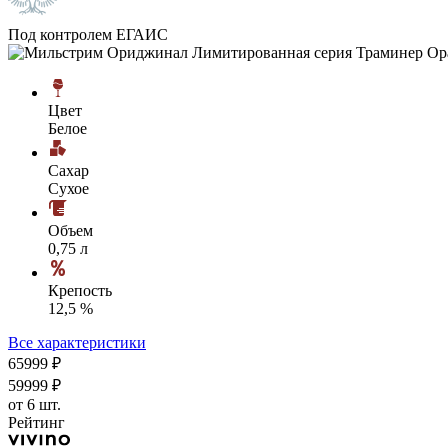
Под контролем ЕГАИС
Цвет
Белое
Сахар
Сухое
Объем
0,75 л
Крепость
12,5 %
Все характеристики
659
99
₽
599
99
₽
от 6 шт.
Рейтинг