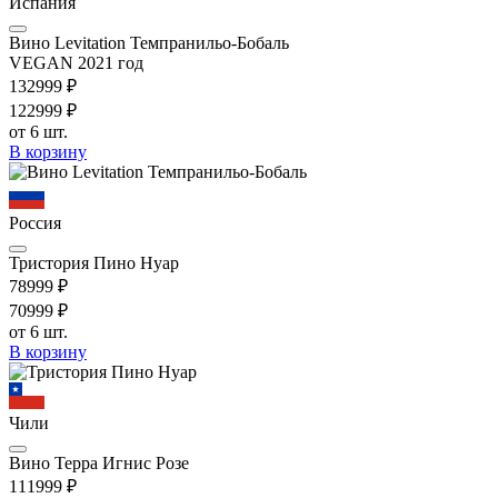
Испания
Вино Levitation Темпранильо-Бобаль
VEGAN 2021 год
1329
99
₽
1229
99
₽
от 6 шт.
В корзину
Россия
Тристория Пино Нуар
789
99
₽
709
99
₽
от 6 шт.
В корзину
Чили
Вино Терра Игнис Розе
1119
99
₽