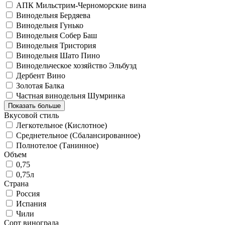
АПК Мильстрим-Черноморские вина
Винодельня Бердяева
Винодельня Гунько
Винодельня Собер Баш
Винодельня Тристория
Винодельня Шато Пино
Винодельческое хозяйство Эльбузд
Дербент Вино
Золотая Балка
Частная винодельня Шумринка
Показать больше
Вкусовой стиль
Легкотельное (Кислотное)
Среднетельное (Сбалансированное)
Полнотелое (Танинное)
Объем
0,75
0,75л
Страна
Россия
Испания
Чили
Сорт винограда