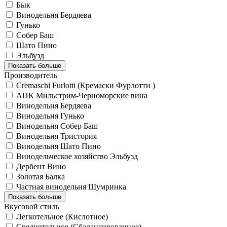
Бык
Винодельня Бердяева
Гунько
Собер Баш
Шато Пино
Эльбузд
Показать больше
Производитель
Cremaschi Furlotti (Кремаски Фурлотти )
АПК Мильстрим-Черноморские вина
Винодельня Бердяева
Винодельня Гунько
Винодельня Собер Баш
Винодельня Тристория
Винодельня Шато Пино
Винодельческое хозяйство Эльбузд
Дербент Вино
Золотая Балка
Частная винодельня Шумринка
Показать больше
Вкусовой стиль
Легкотельное (Кислотное)
Среднетельное (Сбалансированное)