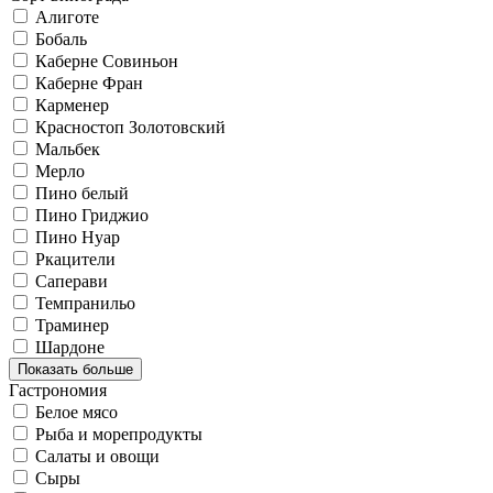
Алиготе
Бобаль
Каберне Совиньон
Каберне Фран
Карменер
Красностоп Золотовский
Мальбек
Мерло
Пино белый
Пино Гриджио
Пино Нуар
Ркацители
Саперави
Темпранильо
Траминер
Шардоне
Показать больше
Гастрономия
Белое мясо
Рыба и морепродукты
Салаты и овощи
Сыры