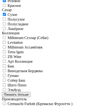
Розовое
Красное
Сахар
Сухое
Полусухое
Полусладкое
Ликёрное
Коллекция
Millstream Селлар (Cellar)
Levitation
Millstream Ассамбляж
Terra Ignis
ZB Wine
Арт Коллекция
Бык
Винодельня Бердяева
Гунько
Собер Баш
Шато Пино
Эльбузд
Показать больше
Производитель
Cremaschi Furlotti (Кремаски Фурлотти )