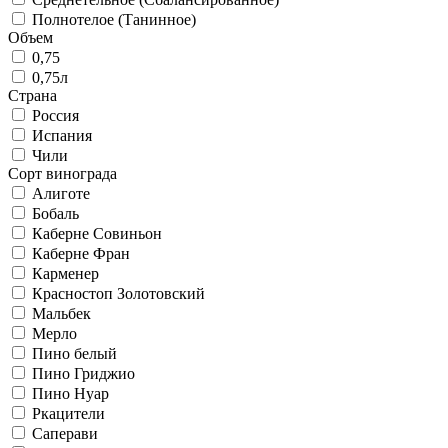
Полнотелое (Танинное)
Объем
0,75
0,75л
Страна
Россия
Испания
Чили
Сорт винограда
Алиготе
Бобаль
Каберне Совиньон
Каберне Фран
Карменер
Красностоп Золотовский
Мальбек
Мерло
Пино белый
Пино Гриджио
Пино Нуар
Ркацители
Саперави