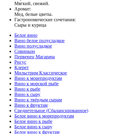
Мягкий, свежий.
Аромат:
Мед, белые цветы.
Гастрономические сочетания:
Сыры и курица
Белое вино
Вино белое полусладкое
Вино полусладкое
Совиньон
Первенец Магарача
Рисус
Клерет
Мильстрим Классическое
Вино к морепродуктам
Вино к морской рыбе
Вино к рыбе
Вино к сыру
Вино к твёрдым сырам
Вино к фруктам
Среднетельное (Сбалансированное)
Белое вино к морепродуктам
Белое вино к рыбе
Белое вино к сыру
Белое вино к фруктам